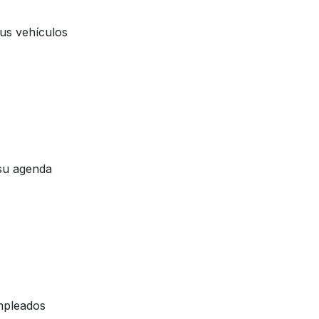
tus vehículos
 su agenda
empleados