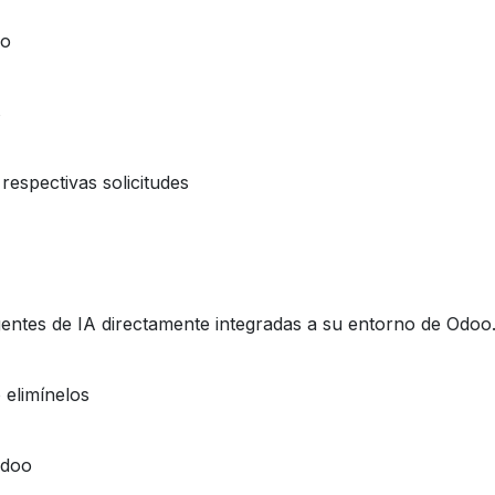
oo
s
respectivas solicitudes
ntes de IA directamente integradas a su entorno de Odoo
 elimínelos
Odoo