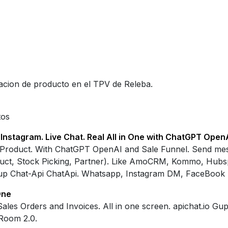
macion de producto en el TPV de Releba.
tos
tagram. Live Chat. Real All in One with ChatGPT OpenAI 
roduct. With ChatGPT OpenAI and Sale Funnel. Send mes
uct, Stock Picking, Partner). Like AmoCRM, Kommo, Hubspo
hup Chat-Api ChatApi. Whatsapp, Instagram DM, FaceBook
One
es Orders and Invoices. All in one screen. apichat.io G
Room 2.0.