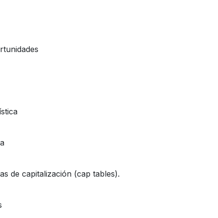
ortunidades
stica
ca
s de capitalización (cap tables).
s