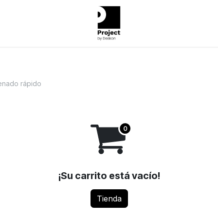
enado rápido
¡Su carrito está vacío!
Tienda