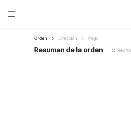
Ir al contenido
Orden
Dirección
Pago
Resumen de la orden
Reord